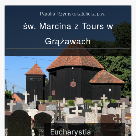
Parafia Rzymskokatolicka p.w.
św. Marcina z Tours w
Grążawach
Eucharystia