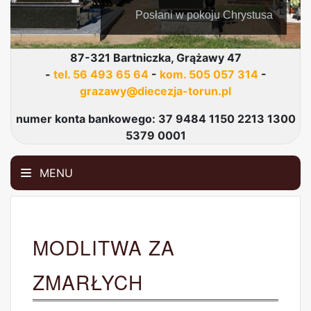
Posłani w pokoju Chrystusa
87-321 Bartniczka, Grążawy 47
-
tel. 56 493 65 64
-
kom. 505 057 314
-
grazawy@diecezja-torun.pl
numer konta bankowego: 37 9484 1150 2213 1300
5379 0001
MENU
MODLITWA ZA
ZMARŁYCH