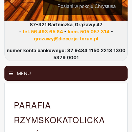
Posłani w pokoju Chrystusa
87-321 Bartniczka, Grążawy 47
-
tel. 56 493 65 64
-
kom. 505 057 314
-
grazawy@diecezja-torun.pl
numer konta bankowego: 37 9484 1150 2213 1300
5379 0001
MENU
PARAFIA
RZYMSKOKATOLICKA