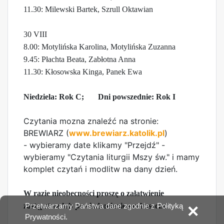
11.30: Milewski Bartek, Szrull Oktawian
30 VIII
8.00: Motylińska Karolina, Motylińska Zuzanna
9.45: Płachta Beata, Zabłotna Anna
11.30: Kłosowska Kinga, Panek Ewa
Niedziela: Rok C; Dni powszednie: Rok I
Czytania mozna znaleźć na stronie:
BREWIARZ (
www.brewiarz.katolik.pl
)
- wybieramy date klikamy "Przejdź" -
wybieramy "Czytania liturgii Mszy św." i mamy
komplet czytań i modlitw na dany dzień.
W razie nieobecności proszę o załatwienie
zastępstwa lub powiadomienie proboszcza!
Przetwarzamy Państwa dane zgodnie z Polityką
✕
Prywatności.