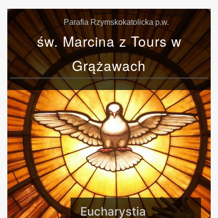
Parafia Rzymskokatolicka p.w.
św. Marcina z Tours w
Grążawach
Eucharystia